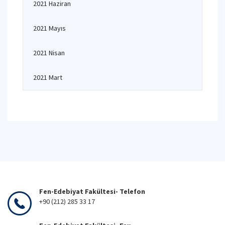
2021 Haziran
2021 Mayıs
2021 Nisan
2021 Mart
Fen-Edebiyat Fakültesi- Telefon
+90 (212) 285 33 17