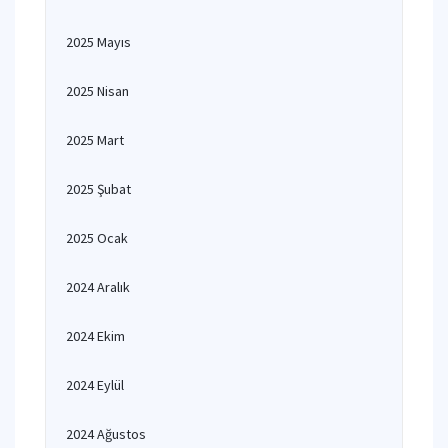
2025 Mayıs
2025 Nisan
2025 Mart
2025 Şubat
2025 Ocak
2024 Aralık
2024 Ekim
2024 Eylül
2024 Ağustos