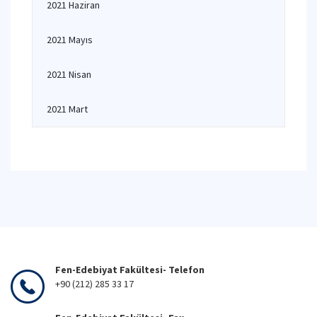
2021 Haziran
2021 Mayıs
2021 Nisan
2021 Mart
Fen-Edebiyat Fakültesi- Telefon
+90 (212) 285 33 17