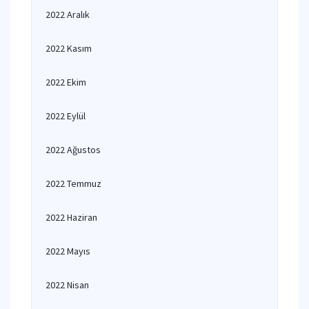
2022 Aralık
2022 Kasım
2022 Ekim
2022 Eylül
2022 Ağustos
2022 Temmuz
2022 Haziran
2022 Mayıs
2022 Nisan