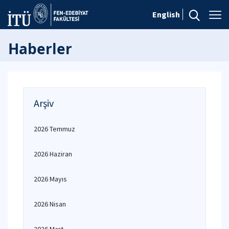
English
Haberler
Arşiv
2026 Temmuz
2026 Haziran
2026 Mayıs
2026 Nisan