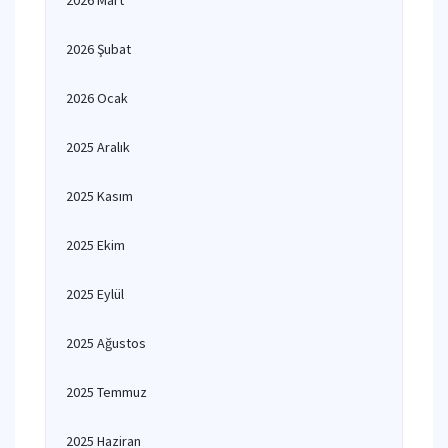
2026 Mart
2026 Şubat
2026 Ocak
2025 Aralık
2025 Kasım
2025 Ekim
2025 Eylül
2025 Ağustos
2025 Temmuz
2025 Haziran