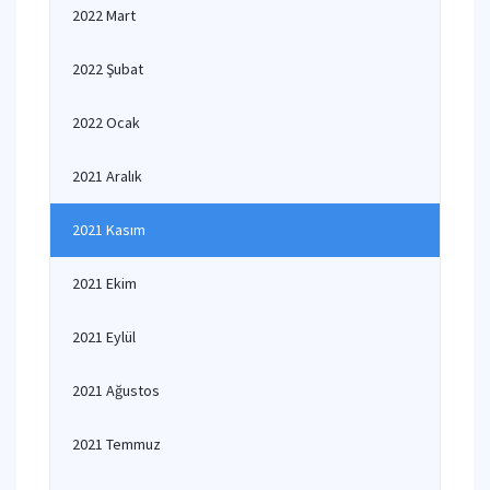
2022 Mart
2022 Şubat
2022 Ocak
2021 Aralık
2021 Kasım
2021 Ekim
2021 Eylül
2021 Ağustos
2021 Temmuz