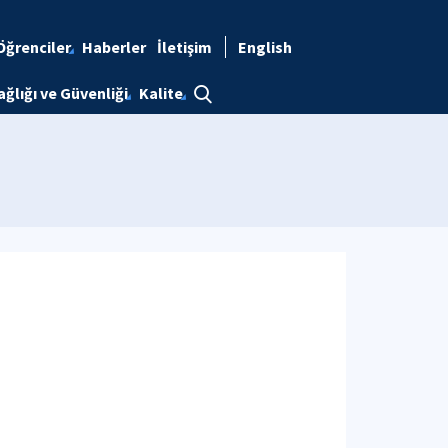
Öğrenciler
Haberler
İletişim
English
ağlığı ve Güvenliği
Kalite