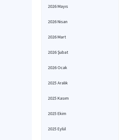
2026 Mayıs
2026 Nisan
2026 Mart
2026 Şubat
2026 Ocak
2025 Aralık
2025 Kasım
2025 Ekim
2025 Eylül