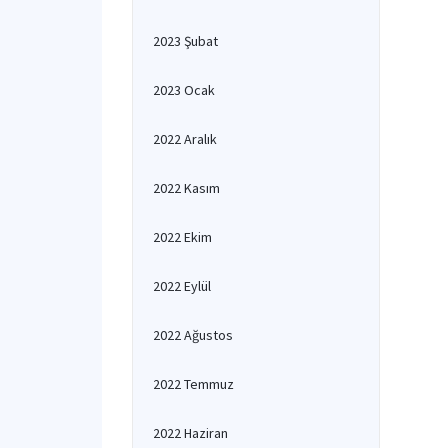
2023 Şubat
2023 Ocak
2022 Aralık
2022 Kasım
2022 Ekim
2022 Eylül
2022 Ağustos
2022 Temmuz
2022 Haziran