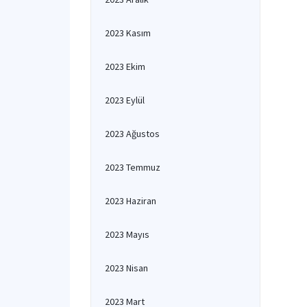
2023 Kasım
2023 Ekim
2023 Eylül
2023 Ağustos
2023 Temmuz
2023 Haziran
2023 Mayıs
2023 Nisan
2023 Mart