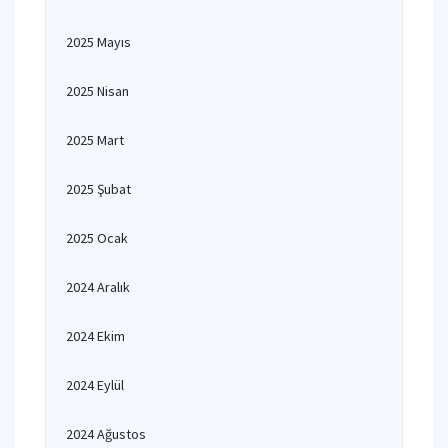
2025 Mayıs
2025 Nisan
2025 Mart
2025 Şubat
2025 Ocak
2024 Aralık
2024 Ekim
2024 Eylül
2024 Ağustos