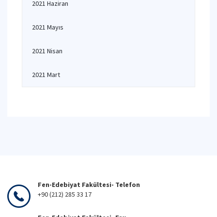
2021 Haziran
2021 Mayıs
2021 Nisan
2021 Mart
Fen-Edebiyat Fakültesi- Telefon
+90 (212) 285 33 17