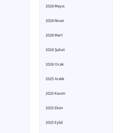
2026 Mayıs
2026 Nisan
2026 Mart
2026 Şubat
2026 Ocak
2025 Aralık
2025 Kasım
2025 Ekim
2025 Eylül