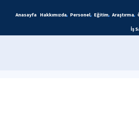
Anasayfa
Hakkımızda
Personel
Eğitim
Araştırma
İş S