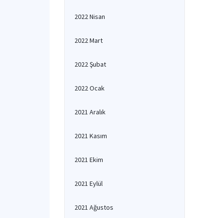
2022 Nisan
2022 Mart
2022 Şubat
2022 Ocak
2021 Aralık
2021 Kasım
2021 Ekim
2021 Eylül
2021 Ağustos