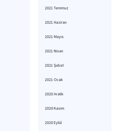
2021 Temmuz
2021 Haziran
2021 Mayıs
2021 Nisan
2021 Şubat
2021 Ocak
2020 Aralık
2020 Kasım
2020 Eylül