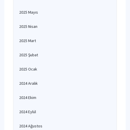
2025 Mayıs
2025 Nisan
2025 Mart
2025 Şubat
2025 Ocak
2024 Aralık
2024 Ekim
2024 Eylül
2024 Ağustos