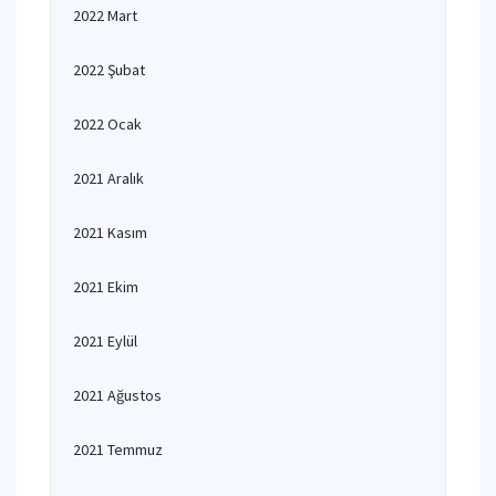
2022 Mart
2022 Şubat
2022 Ocak
2021 Aralık
2021 Kasım
2021 Ekim
2021 Eylül
2021 Ağustos
2021 Temmuz