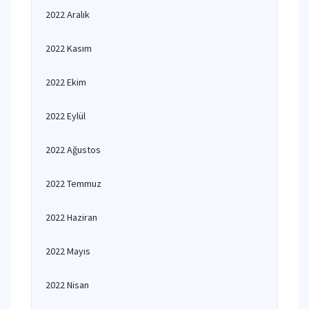
2022 Aralık
2022 Kasım
2022 Ekim
2022 Eylül
2022 Ağustos
2022 Temmuz
2022 Haziran
2022 Mayıs
2022 Nisan