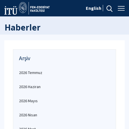
English
Haberler
Arşiv
2026 Temmuz
2026 Haziran
2026 Mayıs
2026 Nisan