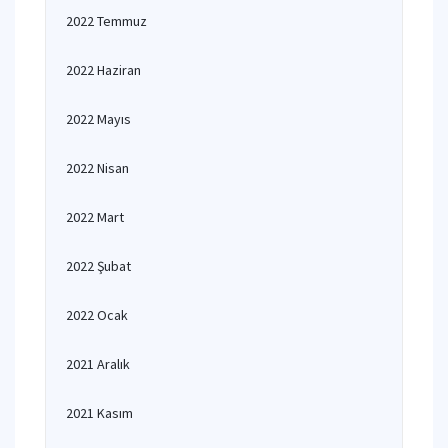
2022 Temmuz
2022 Haziran
2022 Mayıs
2022 Nisan
2022 Mart
2022 Şubat
2022 Ocak
2021 Aralık
2021 Kasım