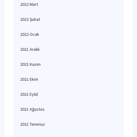
2022 Mart
2022 Şubat
2022 Ocak
2021 Aralık
2021 Kasım
2021 Ekim
2021 Eylül
2021 Ağustos
2021 Temmuz