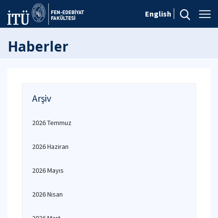
English
Haberler
Arşiv
2026 Temmuz
2026 Haziran
2026 Mayıs
2026 Nisan