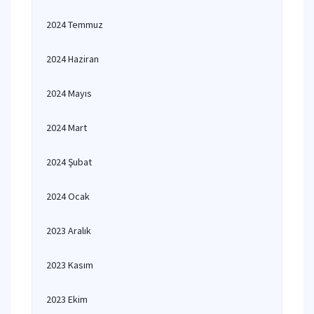
2024 Temmuz
2024 Haziran
2024 Mayıs
2024 Mart
2024 Şubat
2024 Ocak
2023 Aralık
2023 Kasım
2023 Ekim