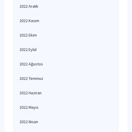
2022 Aralık
2022 Kasım
2022 Ekim
2022 Eylül
2022 Ağustos
2022 Temmuz
2022 Haziran
2022 Mayıs
2022 Nisan