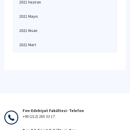
2021 Haziran
2021 Mayıs
2021 Nisan
2021 Mart
Fen-Edebiyat Fakültesi- Telefon
+90 (212) 285 33 17