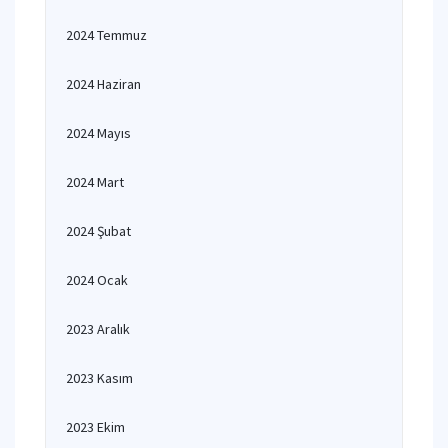
2024 Temmuz
2024 Haziran
2024 Mayıs
2024 Mart
2024 Şubat
2024 Ocak
2023 Aralık
2023 Kasım
2023 Ekim