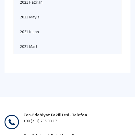
2021 Haziran
2021 Mayıs
2021 Nisan
2021 Mart
Fen-Edebiyat Fakültesi- Telefon
+90 (212) 285 33 17